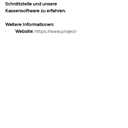
Schnittstelle und unsere 
Kassensoftware zu erfahren.
Weitere Informationen:
·       
 Website:
https://www.project-
solution.net/
·        
E-Mail:
info@abcus-software.de
·        
Telefon:
 +49 (0) 211 178 06 391
Alle ansehen
Aktuelle Beiträge