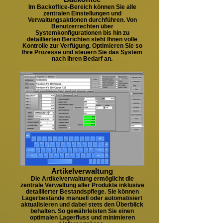
Im Backoffice-Bereich können Sie alle
zentralen Einstellungen und
Verwaltungsaktionen durchführen. Von
Benutzerrechten über
Systemkonfigurationen bis hin zu
detaillierten Berichten steht Ihnen volle
Kontrolle zur Verfügung. Optimieren Sie so
Ihre Prozesse und steuern Sie das System
nach Ihren Bedarf an.
Artikelverwaltung
Die Artikelverwaltung ermöglicht die
zentrale Verwaltung aller Produkte inklusive
detaillierter Bestandspflege. Sie können
Lagerbestände manuell oder automatisiert
aktualisieren und dabei stets den Überblick
behalten. So gewährleisten Sie einen
optimalen Lagerfluss und minimieren