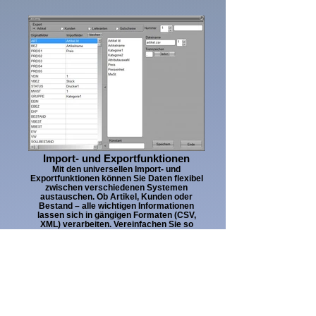
Import- und Exportfunktionen
Mit den universellen Import- und
Exportfunktionen können Sie Daten flexibel
zwischen verschiedenen Systemen
austauschen. Ob Artikel, Kunden oder
Bestand – alle wichtigen Informationen
lassen sich in gängigen Formaten (CSV,
XML) verarbeiten. Vereinfachen Sie so
komplexe Prozesse und integrieren Ihre
Kasse nahtlos in bestehende Strukturen.