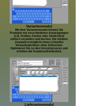
Variantenmodul
Mit dem Variantenmodul können Sie
Produkte mit verschiedenen Ausprägungen
(z.B. Größen, Farben oder Gewichten)
einfach verwalten und buchen. Die intuitive
Auswahl ermöglicht einen schnellen
Verkaufsabchluss ohne Zeitverlust.
Optimieren Sie so den Umsatzprozess und
erhöhen die Kundenzufriedenheit.
Lieferantenmodul