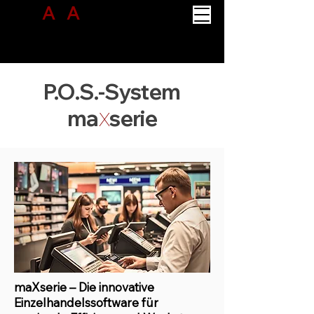
A
B
A
CUS
PROJECT SOLUTION
P.O.S.-System
ma
serie
X
maXserie – Die innovative
Einzelhandelssoftware für