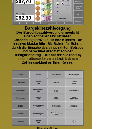
Bargeldbezahlvorgang
Der Bargeldbezahlvorgang ermöglicht
einen schnellen und sicheren
Abrechnungsprozess für Ihre Kunden. Die
intuitive Maske führt Sie Schritt für Schritt
durch die Eingabe des eingezahlten Betrags
und berechnet automatisch den
Rückgabebetrag. Garantieren Sie thereby
einen reibungslosen und zufriedenen
Zahlungsablauf an Ihrer Kasse.
Backoffice