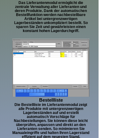
Das Lieferantenmodul ermöglicht die
zentrale Verwaltung aller Lieferanten und
deren Produkte. Dank der automatischen
Bestellfunktion werden nachbestellbare
Artikel bei untergrenzwertigen
Lagerbeständen unkompliziert bestellt. So
sparen Sie Zeit und gewährleisten einen
konstant hohen Lagerdurchgriff.
Bestellliste
Die Bestellliste im Lieferantenmodul zeigt
alle Produkte mit untergrenzwertigen
Lagerbeständen auf und erstellt
automatisch Vorschläge für
Nachbestellungen. Sie können diese leicht
überprüfen, anpassen und direkt an den
Lieferanten senden. So minimieren Sie
Manualeingriffe und halten Ihren Lagerstand
effizient auf dem neuesten Stand.