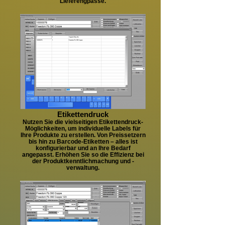
Lieferengpässe.
Etikettendruck
Nutzen Sie die vielseitigen Etikettendruck-
Möglichkeiten, um individuelle Labels für
Ihre Produkte zu erstellen. Von Preissetzern
bis hin zu Barcode-Etiketten – alles ist
konfigurierbar und an Ihre Bedarf
angepasst. Erhöhen Sie so die Effizienz bei
der Produktkenntlichmachung und -
verwaltung.