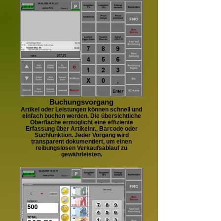
Buchungsvorgang
Artikel oder Leistungen können schnell und
einfach buchen werden. Die übersichtliche
Oberfläche ermöglicht eine effiziente
Erfassung über Artikelnr., Barcode oder
Suchfunktion. Jeder Vorgang wird
transparent dokumentiert, um einen
reibungslosen Verkaufsablauf zu
gewährleisten.