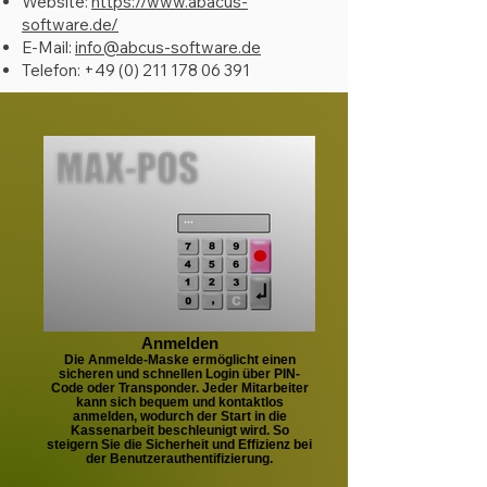
Website:
https://www.abacus-
software.de/
E-Mail:
info@abcus-software.de
Telefon:
+49 (0) 211 178 06 391
Anmelden
Die Anmelde-Maske ermöglicht einen
sicheren und schnellen Login über PIN-
Code oder Transponder. Jeder Mitarbeiter
kann sich bequem und kontaktlos
anmelden, wodurch der Start in die
Kassenarbeit beschleunigt wird. So
steigern Sie die Sicherheit und Effizienz bei
der Benutzerauthentifizierung.