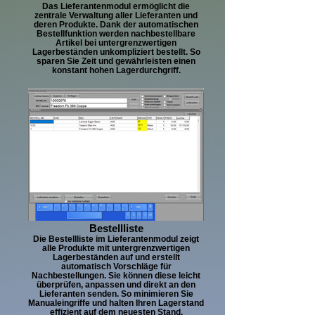
Das Lieferantenmodul ermöglicht die
zentrale Verwaltung aller Lieferanten und
deren Produkte. Dank der automatischen
Bestellfunktion werden nachbestellbare
Artikel bei untergrenzwertigen
Lagerbeständen unkompliziert bestellt. So
sparen Sie Zeit und gewährleisten einen
konstant hohen Lagerdurchgriff.
Bestellliste
Die Bestellliste im Lieferantenmodul zeigt
alle Produkte mit untergrenzwertigen
Lagerbeständen auf und erstellt
automatisch Vorschläge für
Nachbestellungen. Sie können diese leicht
überprüfen, anpassen und direkt an den
Lieferanten senden. So minimieren Sie
Manualeingriffe und halten Ihren Lagerstand
effizient auf dem neuesten Stand.