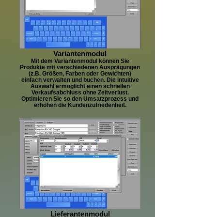
Variantenmodul
Mit dem Variantenmodul können Sie
Produkte mit verschiedenen Ausprägungen
(z.B. Größen, Farben oder Gewichten)
einfach verwalten und buchen. Die intuitive
Auswahl ermöglicht einen schnellen
Verkaufsabchluss ohne Zeitverlust.
Optimieren Sie so den Umsatzprozess und
erhöhen die Kundenzufriedenheit.
Lieferantenmodul