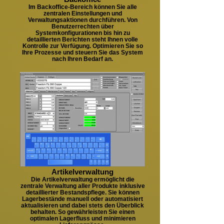
Im Backoffice-Bereich können Sie alle
zentralen Einstellungen und
Verwaltungsaktionen durchführen. Von
Benutzerrechten über
Systemkonfigurationen bis hin zu
detaillierten Berichten steht Ihnen volle
Kontrolle zur Verfügung. Optimieren Sie so
Ihre Prozesse und steuern Sie das System
nach Ihren Bedarf an.
Artikelverwaltung
Die Artikelverwaltung ermöglicht die
zentrale Verwaltung aller Produkte inklusive
detaillierter Bestandspflege. Sie können
Lagerbestände manuell oder automatisiert
aktualisieren und dabei stets den Überblick
behalten. So gewährleisten Sie einen
optimalen Lagerfluss und minimieren