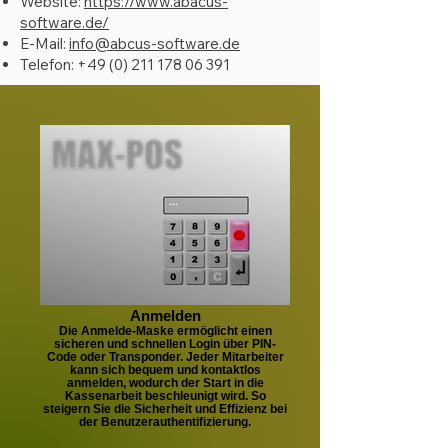
Website:
https://www.abacus-
software.de/
E-Mail:
info@abcus-software.de
Telefon:
+49 (0) 211 178 06 391
Anmelden
Die Anmelde-Maske ermöglicht einen
sicheren und schnellen Login über PIN-
Code oder Transponder. Jeder Mitarbeiter
kann sich bequem und kontaktlos
anmelden, wodurch der Start in die
Kassenarbeit beschleunigt wird. So
steigern Sie die Sicherheit und Effizienz bei
der Benutzerauthentifizierung.