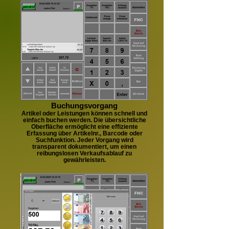
Buchungsvorgang
Artikel oder Leistungen können schnell und
einfach buchen werden. Die übersichtliche
Oberfläche ermöglicht eine effiziente
Erfassung über Artikelnr., Barcode oder
Suchfunktion. Jeder Vorgang wird
transparent dokumentiert, um einen
reibungslosen Verkaufsablauf zu
gewährleisten.