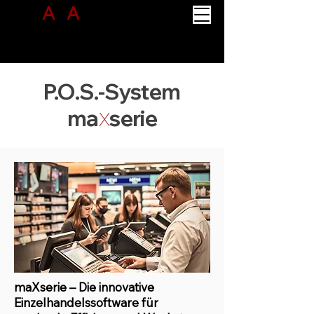
A
B
A
CUS
PROJECT SOLUTION
P.O.S.-System
ma
serie
X
maXserie – Die innovative
Einzelhandelssoftware für