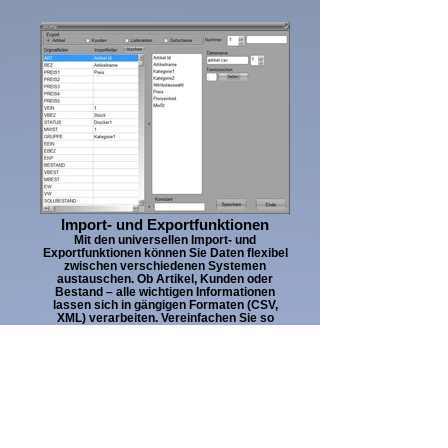
Import- und Exportfunktionen
Mit den universellen Import- und
Exportfunktionen können Sie Daten flexibel
zwischen verschiedenen Systemen
austauschen. Ob Artikel, Kunden oder
Bestand – alle wichtigen Informationen
lassen sich in gängigen Formaten (CSV,
XML) verarbeiten. Vereinfachen Sie so
komplexe Prozesse und integrieren Ihre
Kasse nahtlos in bestehende Strukturen.