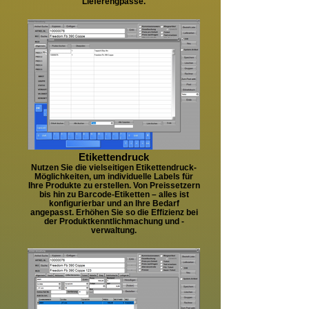
Lieferengpässe.
Etikettendruck
Nutzen Sie die vielseitigen Etikettendruck-
Möglichkeiten, um individuelle Labels für
Ihre Produkte zu erstellen. Von Preissetzern
bis hin zu Barcode-Etiketten – alles ist
konfigurierbar und an Ihre Bedarf
angepasst. Erhöhen Sie so die Effizienz bei
der Produktkenntlichmachung und -
verwaltung.