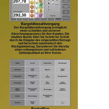
Bargeldbezahlvorgang
Der Bargeldbezahlvorgang ermöglicht
einen schnellen und sicheren
Abrechnungsprozess für Ihre Kunden. Die
intuitive Maske führt Sie Schritt für Schritt
durch die Eingabe des eingezahlten Betrags
und berechnet automatisch den
Rückgabebetrag. Garantieren Sie thereby
einen reibungslosen und zufriedenen
Zahlungsablauf an Ihrer Kasse.
Backoffice