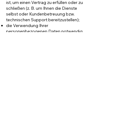
ist, um einen Vertrag zu erfüllen oder zu
schließen (z. B. um Ihnen die Dienste
selbst oder Kundenbetreuung bzw.
technischen Support bereitzustellen);
die Verwendung Ihrer
personenbezogenen Daten notwendig
ist, um entsprechenden rechtlichen oder
behördlichen Verpflichtungen
nachzukommen, oder
die Verwendung Ihrer
personenbezogenen Daten notwendig
ist, um unsere berechtigten
geschäftlichen Interessen zu unterstützen
(unter der Maßgabe, dass dies jederzeit in
einer Weise erfolgt, die verhältnismäßig
ist und Ihre Datenschutzrechte
respektiert).
Als EU-Ansässiger können Sie:
eine Bestätigung darüber verlangen, ob
personenbezogene Daten verarbeitet
werden, die Sie betreffen, oder nicht, und
Zugriff auf Ihre gespeicherten