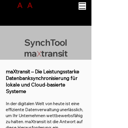
A
B
A
CUS
PROJECT SOLUTION
SynchTool
ma
transit
X
​maXtransit – Die Leistungsstarke
Datenbanksynchronisierung für
lokale und Cloud-basierte
Systeme
In der digitalen Welt von heute ist eine
effiziente Datenverwaltung unerlässlich,
um Ihr Unternehmen wettbewerbsfähig
zu halten. maXtransit ist die Antwort auf
diese Herausforderung: ein