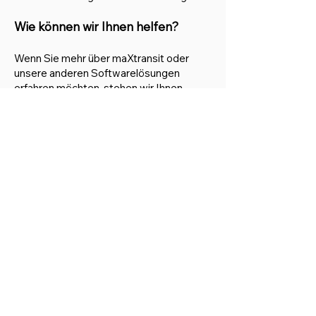
Wie können wir Ihnen helfen?
Wenn Sie mehr über maXtransit oder
unsere anderen Softwarelösungen
erfahren möchten, stehen wir Ihnen
gerne zur Verfügung. Kontaktieren Sie
uns noch heute und lassen Sie sich von
unseren Experten beraten!
Kontaktinformationen:
· Website:
https://www.abacus-
software.de/
· E-Mail:
info@abacus-software.de
· Telefon:
+49 (0) 211 178 06 391